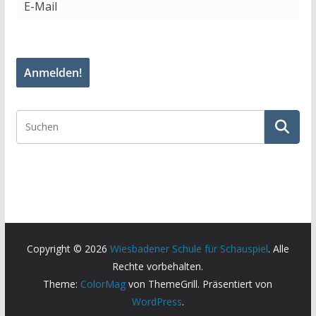
Copyright © 2026
Wiesbadener Schule für Schauspiel
. Alle
Rechte vorbehalten.
Theme:
ColorMag
von ThemeGrill. Präsentiert von
WordPress
.