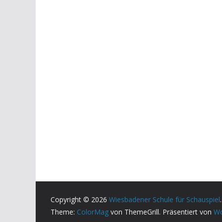
Copyright © 2026
Wiesbadener Schule für Schauspiel
Theme:
ColorMag
von ThemeGrill. Präsentiert von
Wo