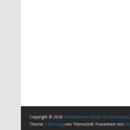
Copyright © 2026
Wiesbadener Schule für Schauspiel
Theme:
ColorMag
von ThemeGrill. Präsentiert von
Wo