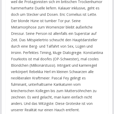
weil die Protagonisten sich im britischen Trockenhumor
hammerharte Duelle liefern. Kalauer inklusive, geht es
doch um Stecker und Dosen. Eric Cornelius ist Lette.
Der blonde Hüne ist tumber Tor pur. Seine
Metamorphose zum Womenizer bleibt äußerliche
Dressur. Seine Person ist allenfalls ein Superstar auf
Zeit. Das Mitspielertrio scheucht den Hauptdarsteller
durch eine Berg- und Talfahrt von Sex, Lügen und
Irrsinn. Perfektes Timing, kluge Dialogregie. Konstantina
Fourkiotis ist mal doofes (OP-Schwester), mal cooles
Blondchen (Millionärstussi). Intrigant und karrieregeil
verkörpert Rebekka Herl im kleinen Schwarzen alle
neoliberalen Kraftmeier. Pascal Fey gelingt es
fulminant, unterhaltsame Karikaturen vom
kriecherischen Kollegen bis zum Muttersöhnchen zu
zeichnen. Es wird gelacht, man kann einfach nicht
anders. Und das Witzigste: Diese Groteske ist von
unserer Realität nur einen Hauch entfernt.